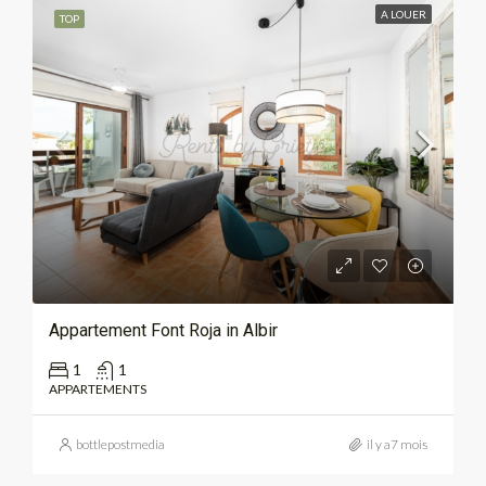
A LOUER
TOP
Appartement Font Roja in Albir
1
1
APPARTEMENTS
bottlepostmedia
il y a7 mois