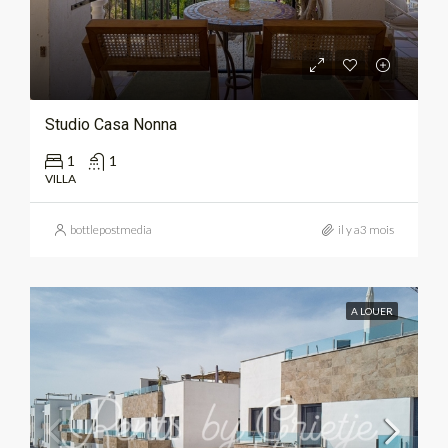
Studio Casa Nonna
1
1
VILLA
bottlepostmedia
il y a3 mois
A LOUER