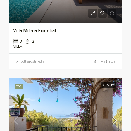
Villa Milena Finestrat
3
2
VILLA
bottlepostmedia
il y a1 mois
A LOUER
TOP