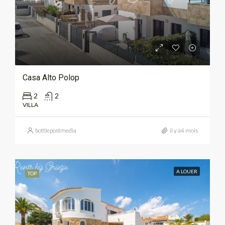
Casa Alto Polop
2
2
VILLA
bottlepostmedia
il y a4 mois
A LOUER
TOP