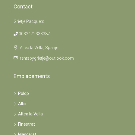
Contact
Grietje Pacquets
0032472333387
Altea la Vella, Spanje
rentsbygrietje@outlook.com
Emplacements
Polop
Albir
Altea la Vella
Finestrat
Mascarat