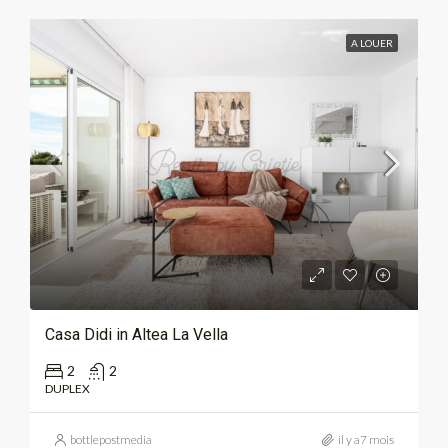
A LOUER
Casa Didi in Altea La Vella
2
2
DUPLEX
bottlepostmedia
il y a7 mois