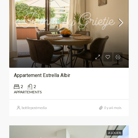
Appartement Estrella Albir
2
2
APPARTEMENTS
bottlepostmedia
il y a4 mois
A LOUER