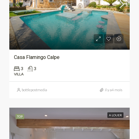
Casa Flamingo Calpe
3
3
VILLA
bottlepostmedia
il y a4 mois
A LOUER
TOP