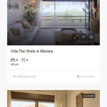
Villa The Shine in Moraira
4
4
VILLA
bottlepostmedia
il y a4 mois
A LOUER