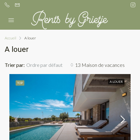
Accueil
A louer
A louer
Trier par:
Ordre par défaut
13 Maison de vacances
A LOUER
TOP