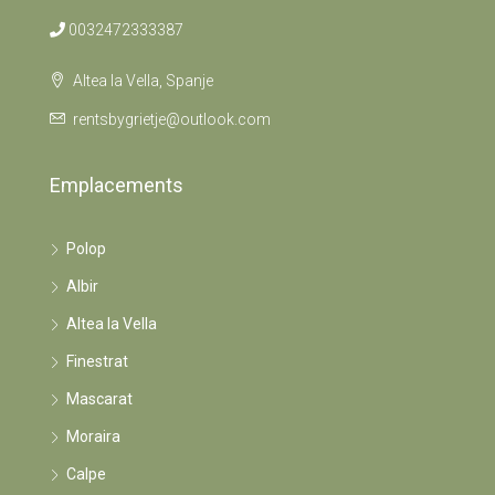
0032472333387
Altea la Vella, Spanje
rentsbygrietje@outlook.com
Emplacements
Polop
Albir
Altea la Vella
Finestrat
Mascarat
Moraira
Calpe