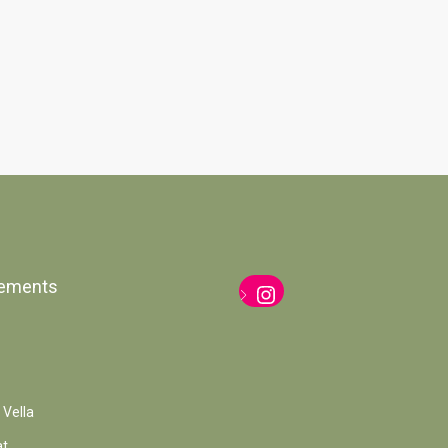
ements
Instagram
 Vella
at