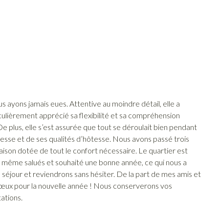
s ayons jamais eues. Attentive au moindre détail, elle a
ulièrement apprécié sa flexibilité et sa compréhension
e plus, elle s’est assurée que tout se déroulait bien pendant
llesse et de ses qualités d’hôtesse. Nous avons passé trois
ison dotée de tout le confort nécessaire. Le quartier est
nt même salués et souhaité une bonne année, ce qui nous a
éjour et reviendrons sans hésiter. De la part de mes amis et
œux pour la nouvelle année ! Nous conserverons vos
ations.