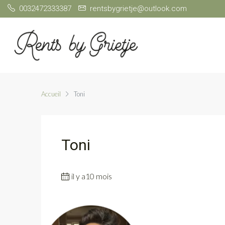
0032472333387
rentsbygrietje@outlook.com
Accueil
Toni
Toni
il y a10 mois