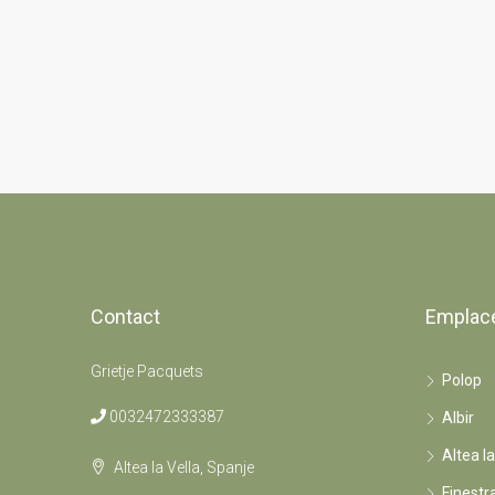
Contact
Emplac
Grietje Pacquets
Polop
0032472333387
Albir
Altea la
Altea la Vella, Spanje
Finestr