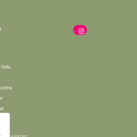
s
Instagram
 Vella
a
Cortina
at
at
,
 Voorwaarden