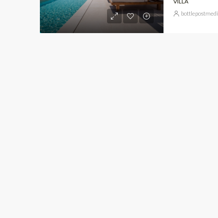
VILLA
bottlepostmed