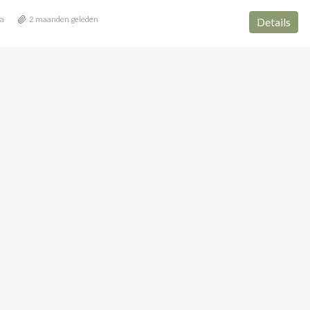
ia
2 maanden geleden
Details