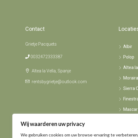
Contact
Locatie
Grietje Pacquets
Albir
0032472333387
Polop
Altea la
Altea la Vella, Spanje
Morair
rentsbygrietje@outlook.com
Sierra 
Finestr
Mascar
Calpe
Wij waarderen uw privacy
We gebruiken cookies om uw browse-ervaring te verbeteren
Algemene