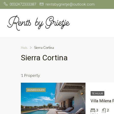
0032472333387
rentsbygrietje@outlook.com
Huis
Sierra Cortina
Sierra Cortina
1 Property
AANBEVOLEN
TE HUUR
Villa Milena 
3
2