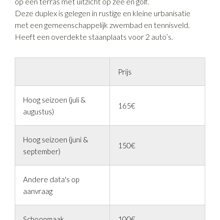
op een terras met uitzicht op zee en golf.
Deze duplex is gelegen in rustige en kleine urbanisatie
met een gemeenschappelijk zwembad en tennisveld.
Heeft een overdekte staanplaats voor 2 auto’s.
Prijs
Hoog seizoen (juli &
165€
augustus)
Hoog seizoen (juni &
150€
september)
Andere data's op
aanvraag
Schoonmaak
100€