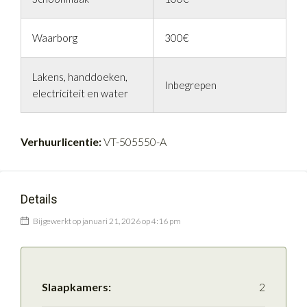
Waarborg
300€
Lakens, handdoeken,
Inbegrepen
electriciteit en water
Verhuurlicentie:
VT-505550-A
Details
Bijgewerkt op januari 21, 2026 op 4:16 pm
Slaapkamers:
2