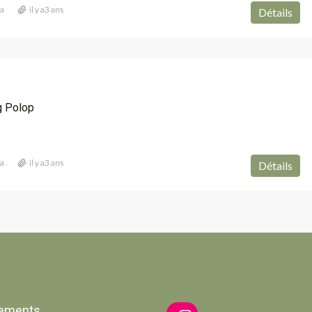
ia
il y a3 ans
Détails
g Polop
ia
il y a3 ans
Détails
ements