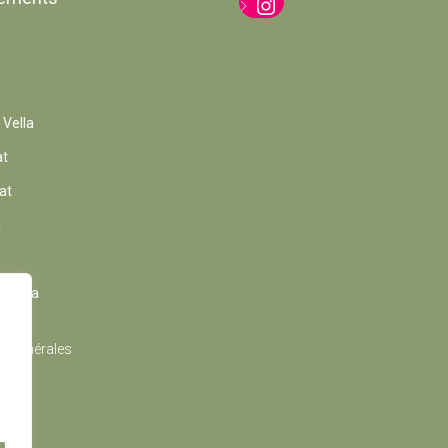
Instagram
 Vella
at
at
a
Cortina
s Générales