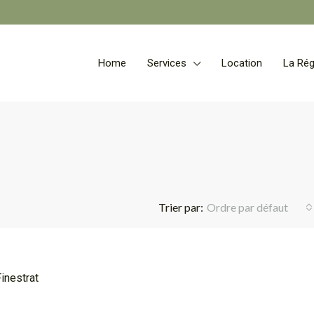
Home
Services
Location
La Rég
Trier par:
Ordre par défaut
TOP
Finestrat