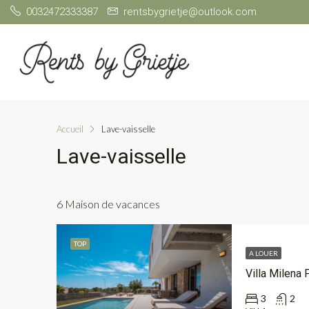
0032472333387
rentsbygrietje@outlook.com
Accueil
Lave-vaisselle
Lave-vaisselle
6 Maison de vacances
TOP
A LOUER
Villa Milena 
3
2