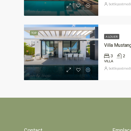
bottlepostmed
TOP
A LOUER
Villa Mustan
3
2
VILLA
bottlepostmed
Contact
Emplac