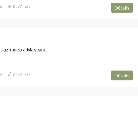
ia
il y a7 mois
Détails
 Jazmines à Mascarat
ia
il y a9 mois
Détails