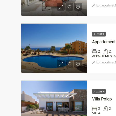
bottlepostmed
A LOUER
Appartement
2
2
APPARTEMENTS
bottlepostmed
A LOUER
Villa Polop
3
2
VILLA