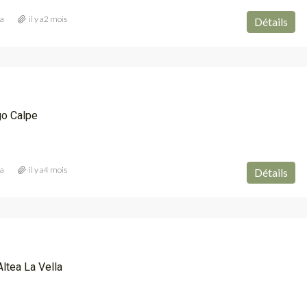
ia
il y a2 mois
Détails
go Calpe
ia
il y a4 mois
Détails
Altea La Vella