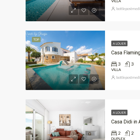
VILLA
bottlepostmed
TOP
A LOUER
Casa Flamin
3
3
VILLA
bottlepostmed
A LOUER
Casa Didi in 
2
2
DUPLEX