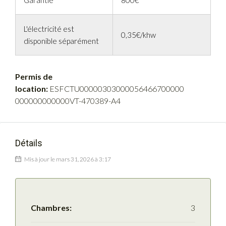
Garantie
800€
L'électricité est
0,35€/khw
disponible séparément
Permis de
location:
ESFCTU00000303000056466700000
000000000000VT-470389-A4
Détails
Mis à jour le mars 31, 2026 à 3:17
Chambres:
3