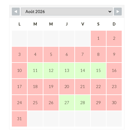
L
M
M
J
V
S
D
1
2
3
4
5
6
7
8
9
10
11
12
13
14
15
16
17
18
19
20
21
22
23
24
25
26
27
28
29
30
31