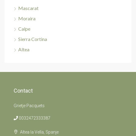
Mascarat
Moraira
Calpe
Sierra Cortina
Altea
Contact
Grietje Pacquets
0032472333387
Altea la Vella, Spanje