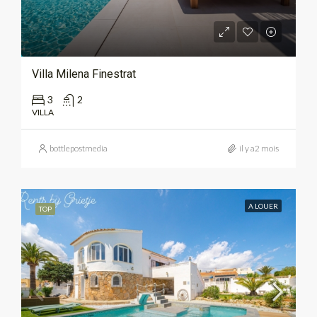
Villa Milena Finestrat
3
2
VILLA
bottlepostmedia
il y a2 mois
A LOUER
TOP