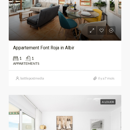
Appartement Font Roja in Albir
1
1
APPARTEMENTS
bottlepostmedia
il y a7 mois
A LOUER