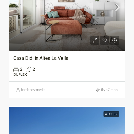
Casa Didi in Altea La Vella
2
2
DUPLEX
bottlepostmedia
il y a7 mois
A LOUER