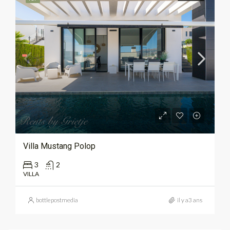
Villa Mustang Polop
3
2
VILLA
bottlepostmedia
il y a3 ans