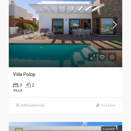
Villa Polop
3
2
VILLA
bottlepostmedia
il y a3 ans
A LOUER
TOP