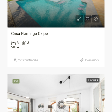
Casa Flamingo Calpe
3
3
VILLA
bottlepostmedia
il y a4 mois
A LOUER
TOP